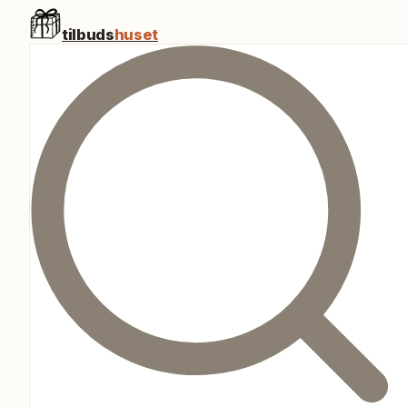
tilbuds
huset