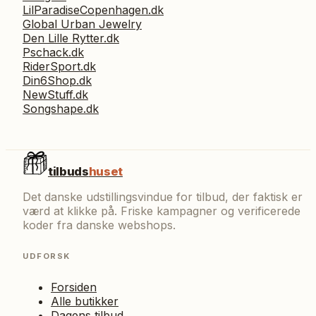
LilParadiseCopenhagen.dk
Global Urban Jewelry
Den Lille Rytter.dk
Pschack.dk
RiderSport.dk
Din6Shop.dk
NewStuff.dk
Songshape.dk
tilbuds
huset
Det danske udstillingsvindue for tilbud, der faktisk er
værd at klikke på. Friske kampagner og verificerede
koder fra danske webshops.
UDFORSK
Forsiden
Alle butikker
Dagens tilbud