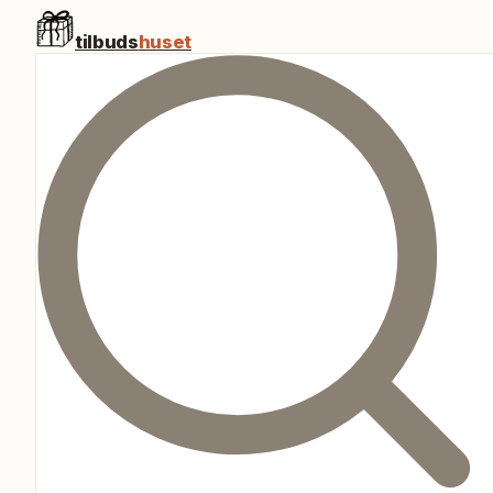
tilbuds
huset