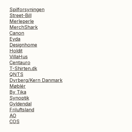
Spilforsyningen
Street-Bill
Merleperle
MerchShark
Canon
Eyda
Designhome
Holdit
VillaHus
Centauro
T-Shirten.dk
QNTS
Dyrberg/Kern Danmark
Møblér
By Tika
Synoptik
Gyldendal
Friluftsland
AO
COS