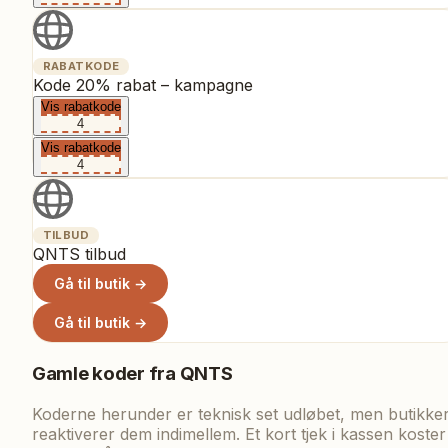
RABATKODE
Kode 20% rabat – kampagne
Vis rabatkode
4
Vis rabatkode
4
TILBUD
QNTS tilbud
Gå til butik →
Gå til butik →
Gamle koder fra
QNTS
Koderne herunder er teknisk set udløbet, men butikke
reaktiverer dem indimellem. Et kort tjek i kassen koster