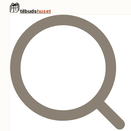
tilbuds
huset