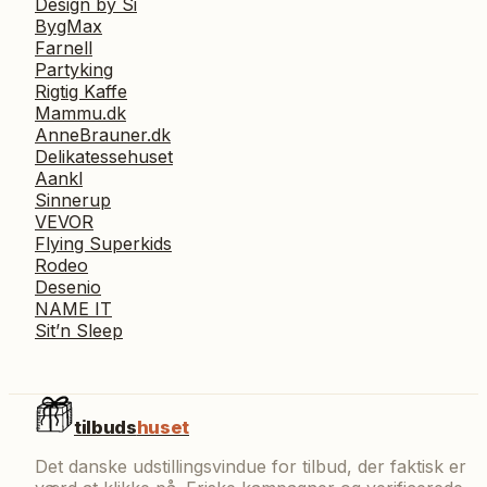
Design by Si
BygMax
Farnell
Partyking
Rigtig Kaffe
Mammu.dk
AnneBrauner.dk
Delikatessehuset
Aankl
Sinnerup
VEVOR
Flying Superkids
Rodeo
Desenio
NAME IT
Sit’n Sleep
tilbuds
huset
Det danske udstillingsvindue for tilbud, der faktisk er