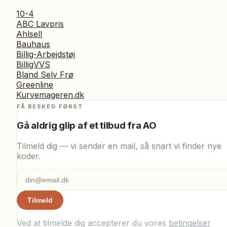
10-4
ABC Lavpris
Ahlsell
Bauhaus
Billig-Arbejdstøj
BilligVVS
Bland Selv Frø
Greenline
Kurvemageren.dk
FÅ BESKED FØRST
Gå aldrig glip af et tilbud fra
AO
Tilmeld dig — vi sender en mail, så snart vi finder nye
koder.
Tilmeld
Ved at tilmelde dig accepterer du vores
betingelser