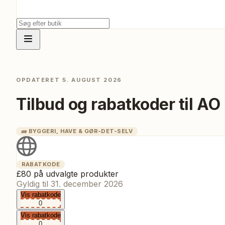
OPDATERET
5. AUGUST 2026
Tilbud og rabatkoder til
AO
🧱
BYGGERI, HAVE & GØR-DET-SELV
RABATKODE
£80 på udvalgte produkter
Gyldig til
31. december 2026
Vis rabatkode
0
Vis rabatkode
0