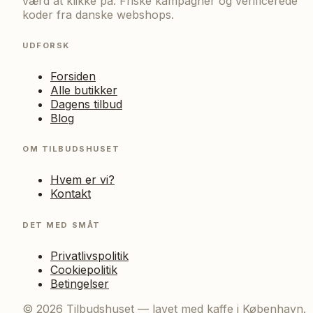
værd at klikke på. Friske kampagner og verificerede
koder fra danske webshops.
UDFORSK
Forsiden
Alle butikker
Dagens tilbud
Blog
OM TILBUDSHUSET
Hvem er vi?
Kontakt
DET MED SMÅT
Privatlivspolitik
Cookiepolitik
Betingelser
©
2026
Tilbudshuset — lavet med kaffe i København.