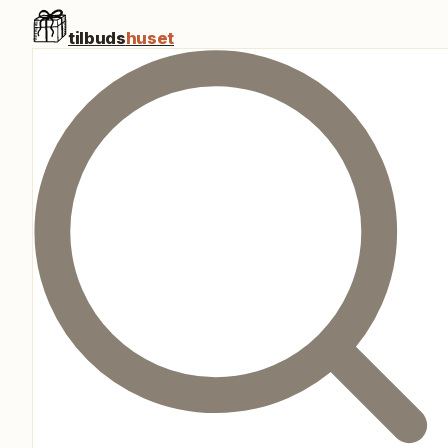
tilbuds
huset