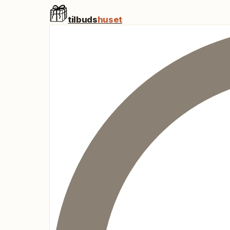
tilbuds
huset