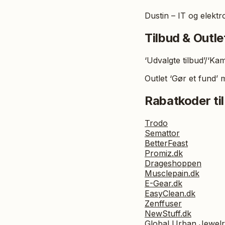
Dustin – IT og elekt
Tilbud & Outle
‘Udvalgte tilbud’/‘K
Outlet ‘Gør et fund’ 
Rabatkoder til
Trodo
Semattor
BetterFeast
Promiz.dk
Drageshoppen
Musclepain.dk
E-Gear.dk
EasyClean.dk
Zenffuser
NewStuff.dk
Global Urban Jewel