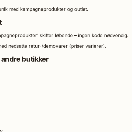
ronik med kampagneprodukter og outlet.
t
ampagneprodukter’ skifter løbende – ingen kode nødvendig.
med nedsatte retur-/demovarer (priser varierer).
 andre butikker
ry