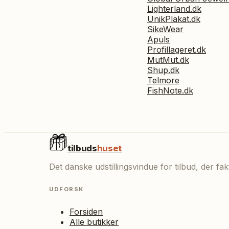
Lighterland.dk
UnikPlakat.dk
SikeWear
Apuls
Profillageret.dk
MutMut.dk
Shup.dk
Telmore
FishNote.dk
tilbuds
huset
Det danske udstillingsvindue for tilbud, der f
UDFORSK
Forsiden
Alle butikker