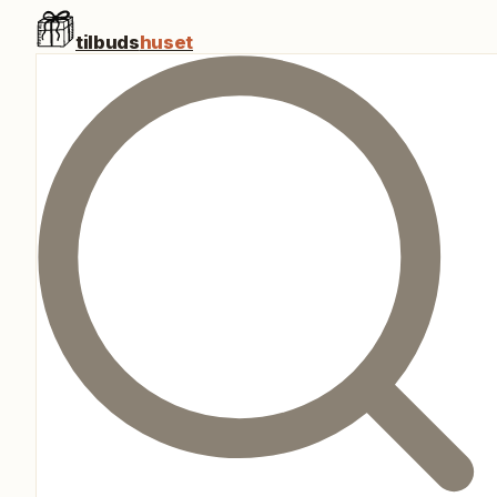
tilbuds
huset