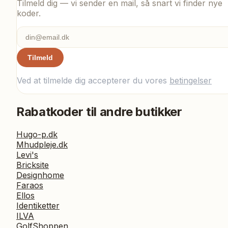
Tilmeld dig — vi sender en mail, så snart vi finder nye
koder.
Tilmeld
Ved at tilmelde dig accepterer du vores
betingelser
Rabatkoder til andre butikker
Hugo-p.dk
Mhudpleje.dk
Levi's
Bricksite
Designhome
Faraos
Ellos
Identiketter
ILVA
GolfShoppen