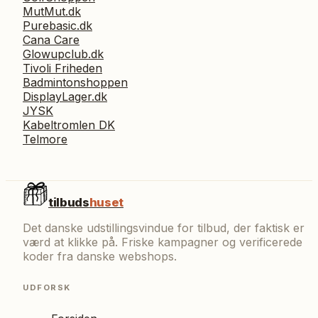
MutMut.dk
Purebasic.dk
Cana Care
Glowupclub.dk
Tivoli Friheden
Badmintonshoppen
DisplayLager.dk
JYSK
Kabeltromlen DK
Telmore
tilbuds
huset
Det danske udstillingsvindue for tilbud, der faktisk er
værd at klikke på. Friske kampagner og verificerede
koder fra danske webshops.
UDFORSK