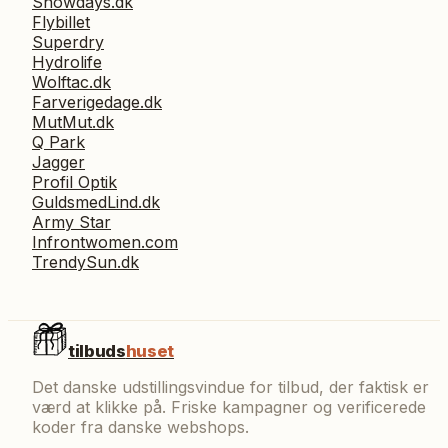
Snowdays.dk
Flybillet
Superdry
Hydrolife
Wolftac.dk
Farverigedage.dk
MutMut.dk
Q Park
Jagger
Profil Optik
GuldsmedLind.dk
Army Star
Infrontwomen.com
TrendySun.dk
tilbuds
huset
Det danske udstillingsvindue for tilbud, der faktisk er
værd at klikke på. Friske kampagner og verificerede
koder fra danske webshops.