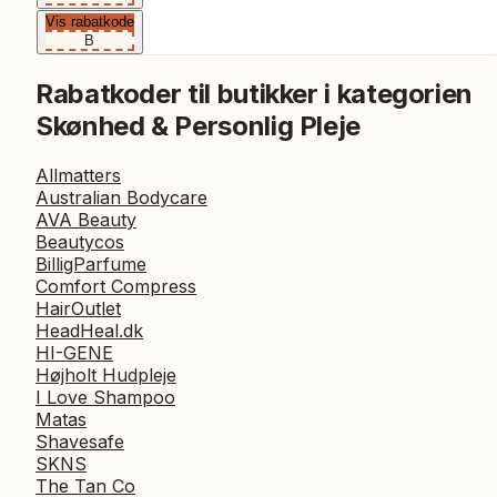
Vis rabatkode
B
Rabatkoder til butikker i kategorien
Skønhed & Personlig Pleje
Allmatters
Australian Bodycare
AVA Beauty
Beautycos
BilligParfume
Comfort Compress
HairOutlet
HeadHeal.dk
HI-GENE
Højholt Hudpleje
I Love Shampoo
Matas
Shavesafe
SKNS
The Tan Co