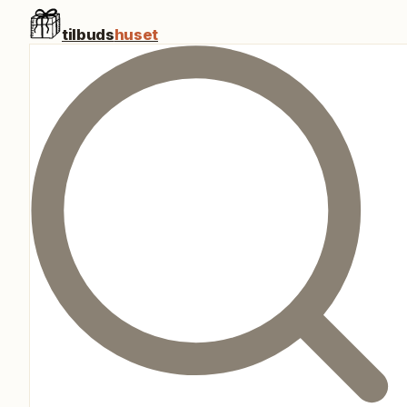
tilbuds
huset