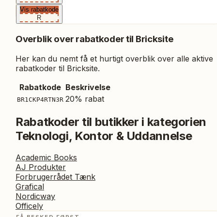
Vis rabatkode
R
Overblik over rabatkoder til
Bricksite
Her kan du nemt få et hurtigt overblik over alle aktive
rabatkoder til
Bricksite
.
Rabatkode
Beskrivelse
20% rabat
BR1CKP4RTN3R
Rabatkoder til butikker i kategorien
Teknologi, Kontor & Uddannelse
Academic Books
AJ Produkter
Forbrugerrådet Tænk
Grafical
Nordicway
Officely
FÅ BESKED FØRST