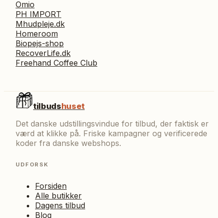
Omio
PH IMPORT
Mhudpleje.dk
Homeroom
Biopejs-shop
RecoverLife.dk
Freehand Coffee Club
tilbuds
huset
Det danske udstillingsvindue for tilbud, der faktisk er
værd at klikke på. Friske kampagner og verificerede
koder fra danske webshops.
UDFORSK
Forsiden
Alle butikker
Dagens tilbud
Blog