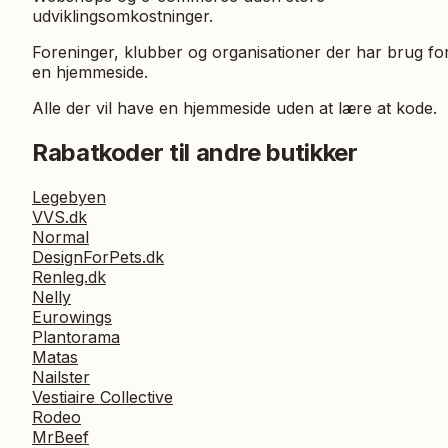
udviklingsomkostninger.
Foreninger, klubber og organisationer der har brug fo
en hjemmeside.
Alle der vil have en hjemmeside uden at lære at kode.
Rabatkoder til andre butikker
Legebyen
VVS.dk
Normal
DesignForPets.dk
Renleg.dk
Nelly
Eurowings
Plantorama
Matas
Nailster
Vestiaire Collective
Rodeo
MrBeef