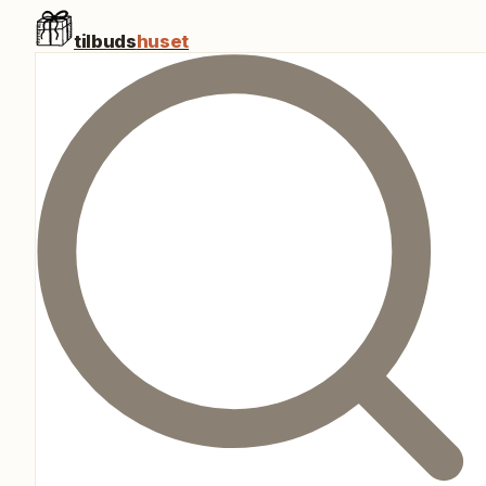
tilbuds
huset