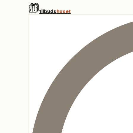
tilbuds
huset