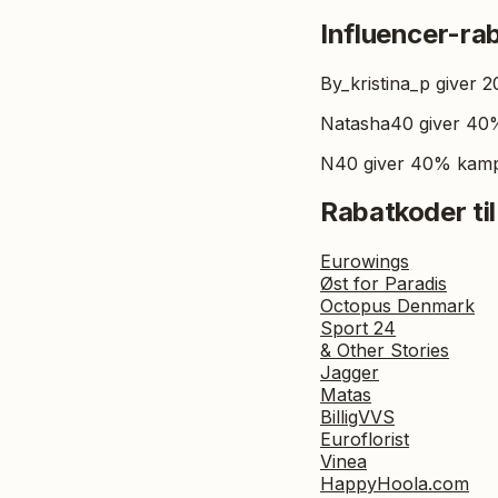
Influencer-ra
By_kristina_p giver 
Natasha40 giver 40%
N40 giver 40% kam
Rabatkoder til
Eurowings
Øst for Paradis
Octopus Denmark
Sport 24
& Other Stories
Jagger
Matas
BilligVVS
Euroflorist
Vinea
HappyHoola.com