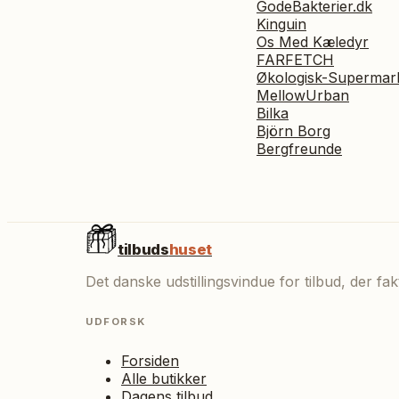
GodeBakterier.dk
Kinguin
Os Med Kæledyr
FARFETCH
Økologisk-Supermar
MellowUrban
Bilka
Björn Borg
Bergfreunde
tilbuds
huset
Det danske udstillingsvindue for tilbud, der f
UDFORSK
Forsiden
Alle butikker
Dagens tilbud