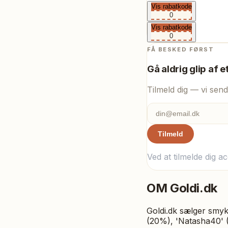
Vis rabatkode
0
Vis rabatkode
0
FÅ BESKED FØRST
Gå aldrig glip af e
Tilmeld dig — vi send
Tilmeld
Ved at tilmelde dig a
OM
Goldi.dk
Goldi.dk sælger smyk
(20%), 'Natasha40' 