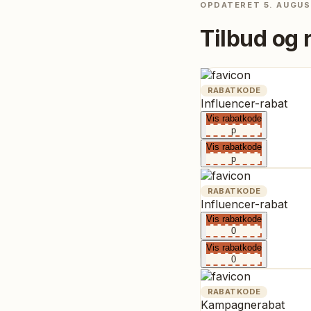
OPDATERET
5. AUGUS
Tilbud og 
RABATKODE
Influencer-rabat
Vis rabatkode
p
Vis rabatkode
p
RABATKODE
Influencer-rabat
Vis rabatkode
0
Vis rabatkode
0
RABATKODE
Kampagnerabat