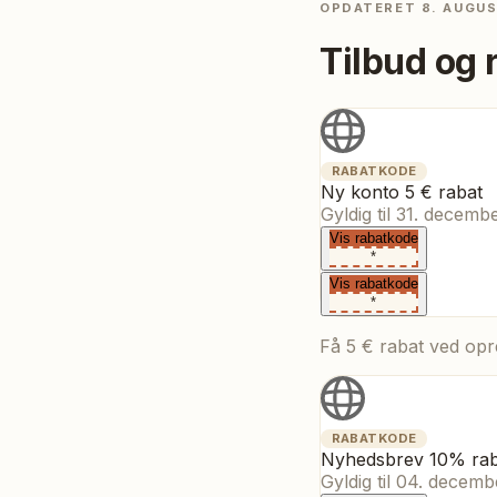
OPDATERET
8. AUGU
Tilbud og 
RABATKODE
Ny konto 5 € rabat
Gyldig til
31. decemb
Vis rabatkode
*
Vis rabatkode
*
Få 5 € rabat ved opr
RABATKODE
Nyhedsbrev 10% rab
Gyldig til
04. decemb