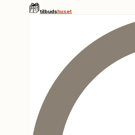
tilbuds
huset