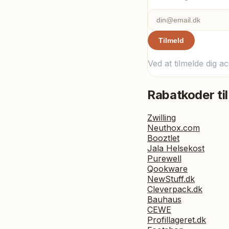
Tilmeld
Ved at tilmelde dig a
Rabatkoder til
Zwilling
Neuthox.com
Booztlet
Jala Helsekost
Purewell
Qookware
NewStuff.dk
Cleverpack.dk
Bauhaus
CEWE
Profillageret.dk