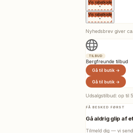
Vis rabatkode
*
Vis rabatkode
*
Nyhedsbrev giver ca.
TILBUD
Bergfreunde tilbud
Gå til butik →
Gå til butik →
Udsalgstilbud: op ti
FÅ BESKED FØRST
Gå aldrig glip af e
Tilmeld dig — vi send