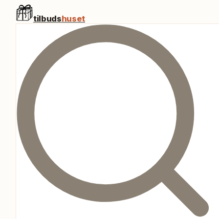
tilbuds
huset