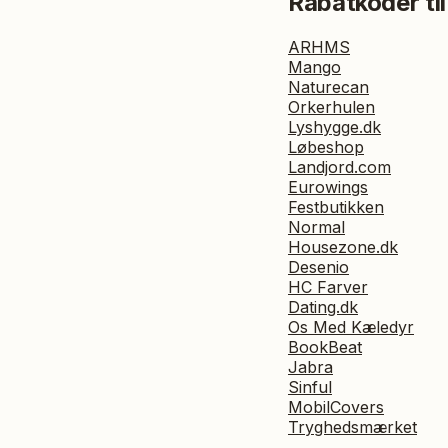
Rabatkoder til
ARHMS
Mango
Naturecan
Orkerhulen
Lyshygge.dk
Løbeshop
Landjord.com
Eurowings
Festbutikken
Normal
Housezone.dk
Desenio
HC Farver
Dating.dk
Os Med Kæledyr
BookBeat
Jabra
Sinful
MobilCovers
Tryghedsmærket