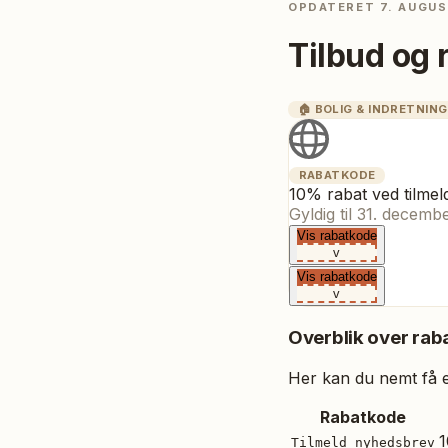
OPDATERET
7. AUGUS
Tilbud og 
🏠
BOLIG & INDRETNING
RABATKODE
10% rabat ved tilmel
Gyldig til
31. decemb
Vis rabatkode
v
Vis rabatkode
v
Overblik over raba
Her kan du nemt få et
Rabatkode
1
Tilmeld nyhedsbrev