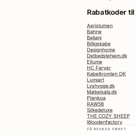
Rabatkoder til
Aerislumen
Bahne
Beliani
Billigskabe
Designhome
Detbedstehjem.dk
Ellume
HC Farver
Kabeltromlen DK
Lumiart
Lyshygge.dk
Møbelsalg.dk
Plankoa
RAW58
Silkedeluxe
THE COZY SHEEP
Woodenfactory
FÅ BESKED FØRST