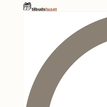
tilbuds
huset