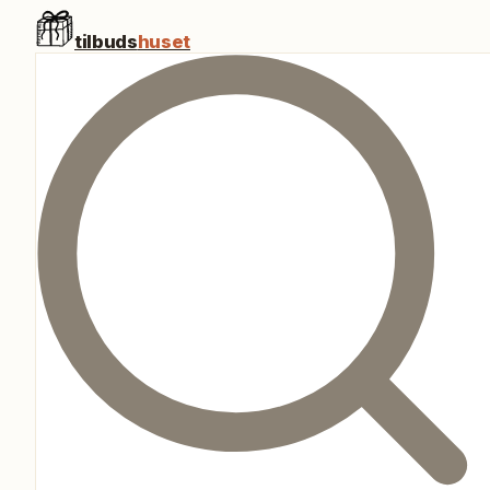
tilbuds
huset