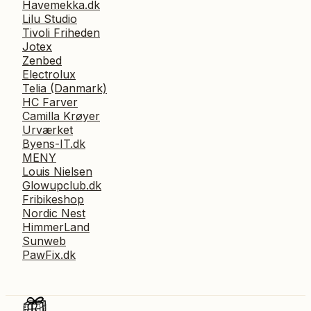
Havemekka.dk
Lilu Studio
Tivoli Friheden
Jotex
Zenbed
Electrolux
Telia (Danmark)
HC Farver
Camilla Krøyer
Urværket
Byens-IT.dk
MENY
Louis Nielsen
Glowupclub.dk
Fribikeshop
Nordic Nest
HimmerLand
Sunweb
PawFix.dk