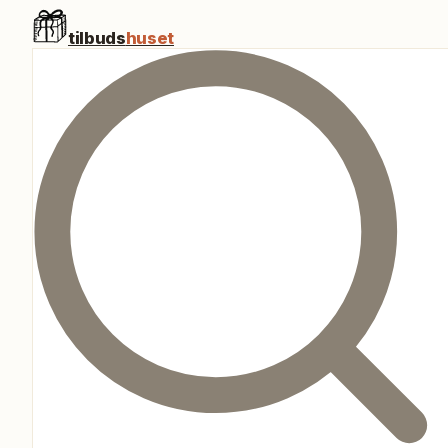
tilbuds
huset