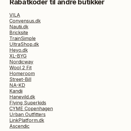
Rabatkoder til andre butikker
VILA
Convensus.dk
Nautii.dk
Bricksite
TrainSimple
UltraShop.dk
Heyo.dk
XL-BYG
Nordicway
Wool 2 Fit
Homeroom
Street-Bill
NA-KD
Kandii
Hanevild.dk
Flying Superkids
CYME Copenhagen
Urban Outfitters
LinkPlatform.dk
Ascendic