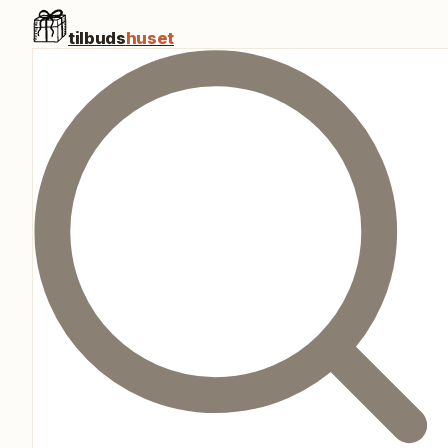
tilbuds
huset