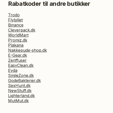
Rabatkoder til andre butikker
Trodo
Flybillet
Binance
Cleverpack.dk
WorldMart
Promiz.dk
Plakana
Nakkepude-shop.dk
E-Gear.dk
Zenffuser
EasyClean.dk
Eyda
SmileZone.dk
GodeBakterier.dk
SexHunt.dk
NewStuff.dk
Lighterland.dk
MutMut.dk