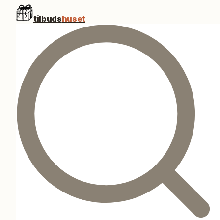
tilbuds
huset