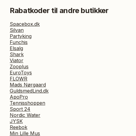
Rabatkoder til andre butikker
Spacebox.dk
Silvan
Partyking
Funchis
Elsalg
Shark
Viator
Zooplus
EuroToys
FLOWR
Mads Nørgaard
GuldsmedLind.dk
ApoPro
Tennisshoppen
Sport 24
Nordic Water
JYSK
Reebok
Min Lille Mus