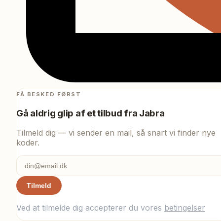
FÅ BESKED FØRST
Gå aldrig glip af et tilbud fra
Jabra
Tilmeld dig — vi sender en mail, så snart vi finder nye
koder.
Tilmeld
Ved at tilmelde dig accepterer du vores
betingelser