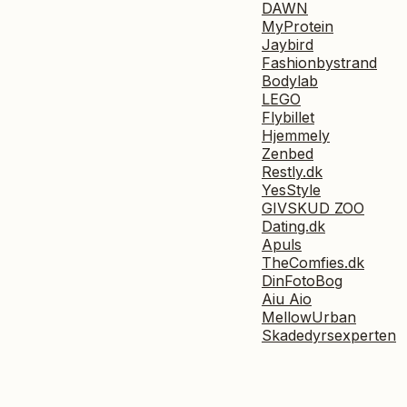
DAWN
MyProtein
Jaybird
Fashionbystrand
Bodylab
LEGO
Flybillet
Hjemmely
Zenbed
Restly.dk
YesStyle
GIVSKUD ZOO
Dating.dk
Apuls
TheComfies.dk
DinFotoBog
Aiu Aio
MellowUrban
Skadedyrsexperten