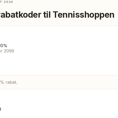
T 2026
rabatkoder til
Tennisshoppen
~30%
er 2099
0% rabat.
d