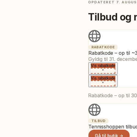
OPDATERET
7. AUGUS
Tilbud og 
RABATKODE
Rabatkode – op til 
Gyldig til
31. decemb
Vis rabatkode
*
Vis rabatkode
*
Rabatkode – op til 3
TILBUD
Tennisshoppen tilbu
Gå til butik →