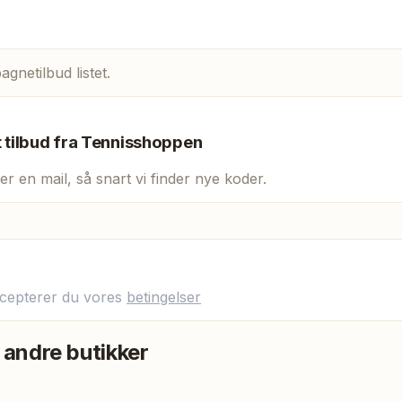
gnetilbud listet.
t tilbud fra
Tennisshoppen
er en mail, så snart vi finder nye koder.
ccepterer du vores
betingelser
 andre butikker