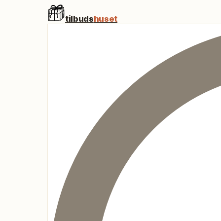
tilbuds
huset