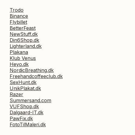
Trodo
Binance
Flybillet
BetterFeast
NewStuff.dk
Din6Shop.dk
Lighterland.dk
Plakana
Klub Venus
Heyo.dk
NordicBreathing.dk
Freehandcoffeeclub.dk
SexHunt.dk
UnikPlakat.dk
Razer
Summersand.com
VUFShop.dk
Dalgaard-IT.dk
PawFix.dk
FotoTilMaleri.dk