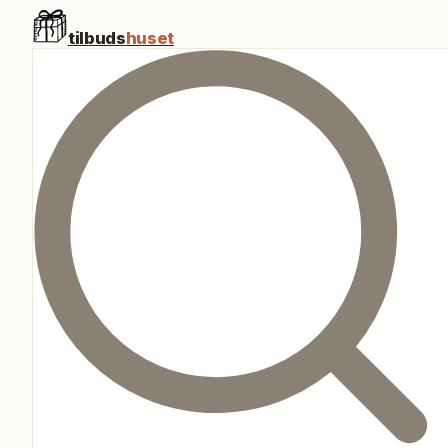
tilbuds
huset