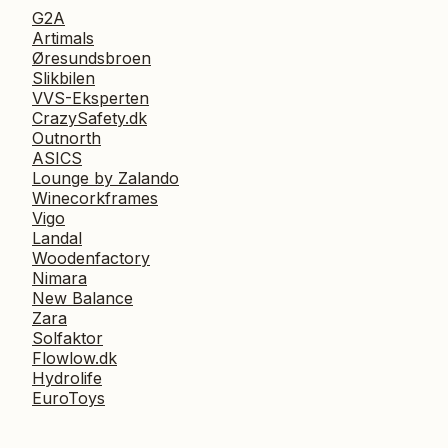
G2A
Artimals
Øresundsbroen
Slikbilen
VVS-Eksperten
CrazySafety.dk
Outnorth
ASICS
Lounge by Zalando
Winecorkframes
Vigo
Landal
Woodenfactory
Nimara
New Balance
Zara
Solfaktor
Flowlow.dk
Hydrolife
EuroToys