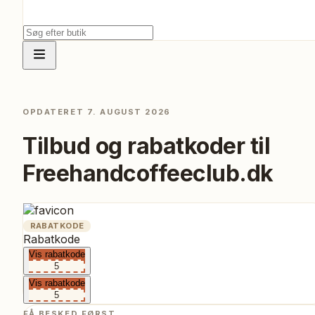
OPDATERET
7. AUGUST 2026
Tilbud og rabatkoder til
Freehandcoffeeclub.dk
RABATKODE
Rabatkode
Vis rabatkode
5
Vis rabatkode
5
FÅ BESKED FØRST