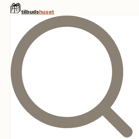
tilbuds
huset