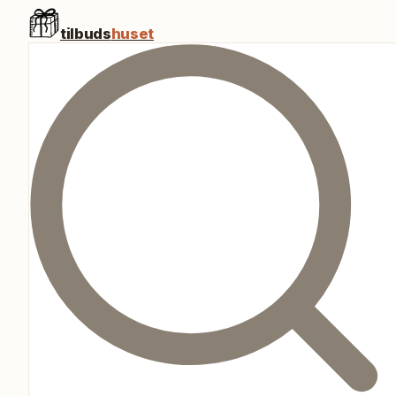
tilbuds
huset