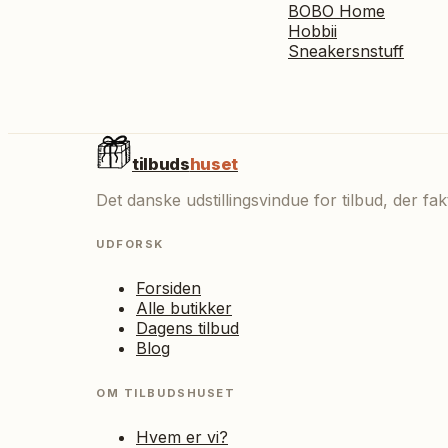
BOBO Home
Hobbii
Sneakersnstuff
tilbuds
huset
Det danske udstillingsvindue for tilbud, der f
UDFORSK
Forsiden
Alle butikker
Dagens tilbud
Blog
OM TILBUDSHUSET
Hvem er vi?