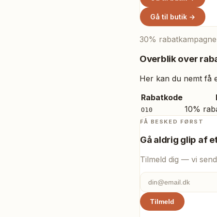
Gå til butik →
30% rabatkampagne (t
Overblik over raba
Her kan du nemt få et
Rabatkode
10% rab
O10
FÅ BESKED FØRST
Gå aldrig glip af e
Tilmeld dig — vi send
Tilmeld