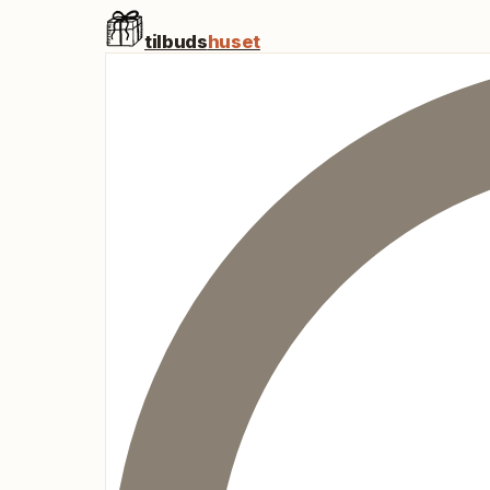
tilbuds
huset