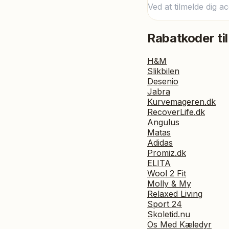
Ved at tilmelde dig a
Rabatkoder til
H&M
Slikbilen
Desenio
Jabra
Kurvemageren.dk
RecoverLife.dk
Angulus
Matas
Adidas
Promiz.dk
ELITA
Wool 2 Fit
Molly & My
Relaxed Living
Sport 24
Skoletid.nu
Os Med Kæledyr