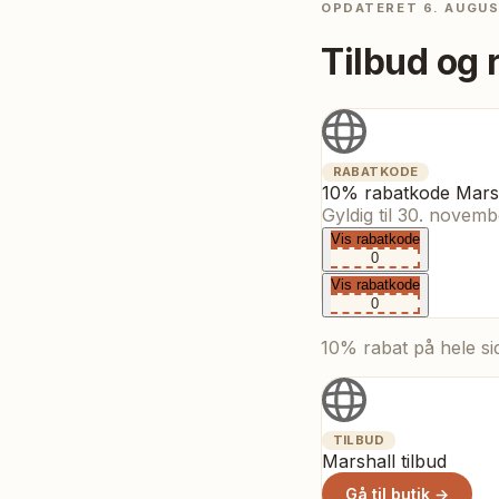
OPDATERET
6. AUGU
Tilbud og 
RABATKODE
10% rabatkode Mars
Gyldig til
30. novemb
Vis rabatkode
0
Vis rabatkode
0
10% rabat på hele sid
TILBUD
Marshall tilbud
Gå til butik →