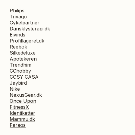
Philips
Trivago
Cykelpartner
Dansklysterapi.dk
Ejvinds
Profillageret.dk
Reebok
Silkedeluxe
Apotekeren
Trendhim
CChobby
COSY CASA
Jaybird
Nike
NexusGear.dk
Once Upon
FitnessX
Identiketter
Mammu.dk
Faraos