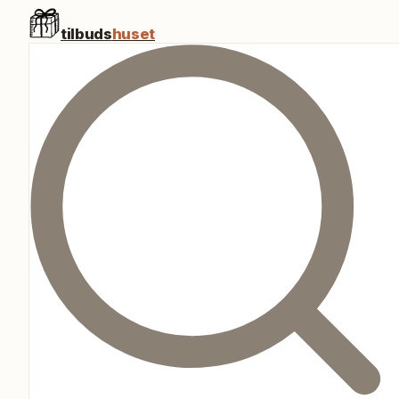
tilbuds
huset