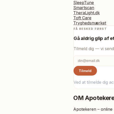
SleepTune
Smartscan
TheraLight.dk
Toft Care
Tryghedsmærket
FÅ BESKED FØRST
Gå aldrig glip af e
Tilmeld dig — vi send
Tilmeld
Ved at tilmelde dig a
OM
Apoteker
Apotekeren – online 