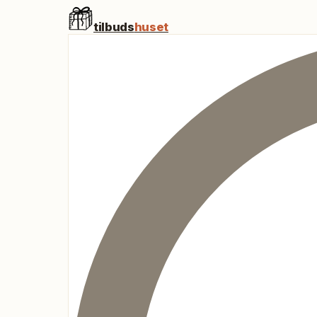
tilbuds
huset