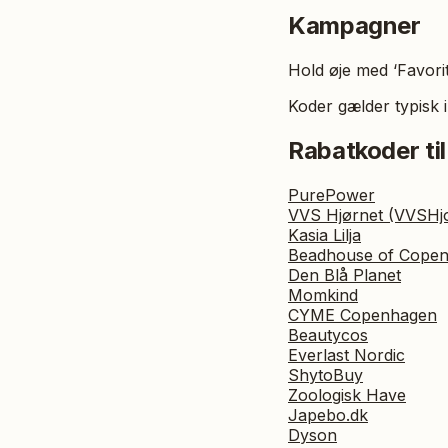
Kampagner
Hold øje med ‘Favori
Koder gælder typisk i
Rabatkoder til
PurePower
VVS Hjørnet (VVSHjo
Kasia Lilja
Beadhouse of Cope
Den Blå Planet
Momkind
CYME Copenhagen
Beautycos
Everlast Nordic
ShytoBuy
Zoologisk Have
Japebo.dk
Dyson