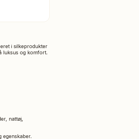
seret i silkeprodukter
på luksus og komfort.
er, nattøj,
ng egenskaber.