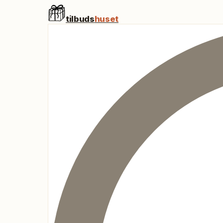
tilbuds
huset