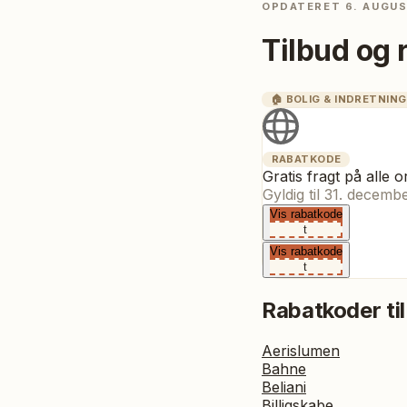
OPDATERET
6. AUGU
Tilbud og 
🏠
BOLIG & INDRETNING
RABATKODE
Gratis fragt på alle o
Gyldig til
31. decemb
Vis rabatkode
t
Vis rabatkode
t
Rabatkoder til
Aerislumen
Bahne
Beliani
Billigskabe