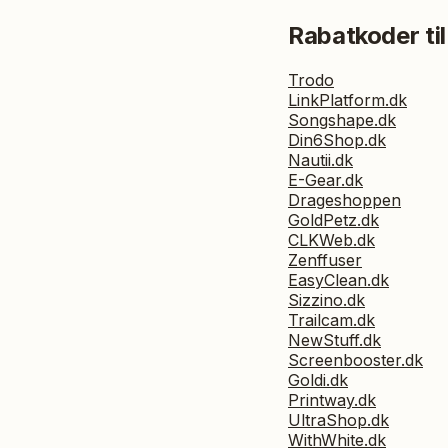
Rabatkoder til
Trodo
LinkPlatform.dk
Songshape.dk
Din6Shop.dk
Nautii.dk
E-Gear.dk
Drageshoppen
GoldPetz.dk
CLKWeb.dk
Zenffuser
EasyClean.dk
Sizzino.dk
Trailcam.dk
NewStuff.dk
Screenbooster.dk
Goldi.dk
Printway.dk
UltraShop.dk
WithWhite.dk