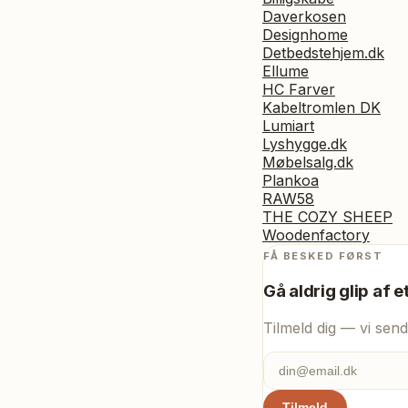
Daverkosen
Designhome
Detbedstehjem.dk
Ellume
HC Farver
Kabeltromlen DK
Lumiart
Lyshygge.dk
Møbelsalg.dk
Plankoa
RAW58
THE COZY SHEEP
Woodenfactory
FÅ BESKED FØRST
Gå aldrig glip af e
Tilmeld dig — vi send
Tilmeld