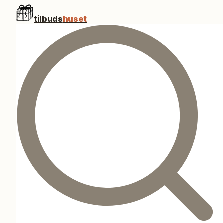
tilbuds
huset