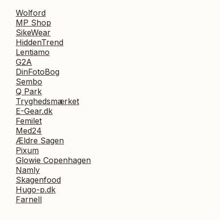
Wolford
MP Shop
SikeWear
HiddenTrend
Lentiamo
G2A
DinFotoBog
Sembo
Q Park
Tryghedsmærket
E-Gear.dk
Femilet
Med24
Ældre Sagen
Pixum
Glowie Copenhagen
Namly
Skagenfood
Hugo-p.dk
Farnell