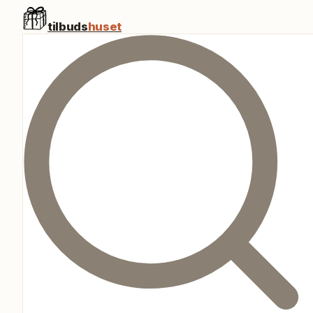
tilbuds
huset