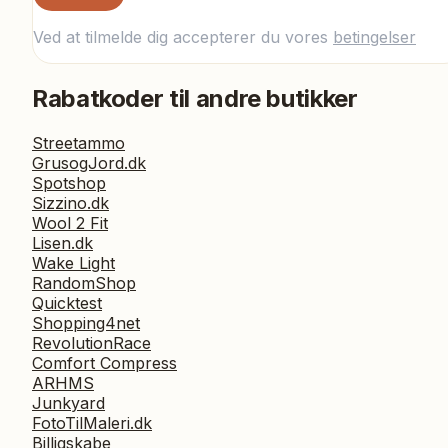
Ved at tilmelde dig accepterer du vores
betingelser
Rabatkoder til andre butikker
Streetammo
GrusogJord.dk
Spotshop
Sizzino.dk
Wool 2 Fit
Lisen.dk
Wake Light
RandomShop
Quicktest
Shopping4net
RevolutionRace
Comfort Compress
ARHMS
Junkyard
FotoTilMaleri.dk
Billigskabe