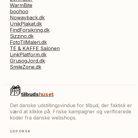
WarmBite
boohoo
Nowayback.dk
UnikPlakat.dk
FindForsikring.dk
Sizzino.dk
FotoTilMaleri.dk
TE & KAFFE Salonen
LinkPlatform.dk
GrusogJord.dk
SmileZone.dk
tilbuds
huset
Det danske udstillingsvindue for tilbud, der faktisk er
værd at klikke på. Friske kampagner og verificerede
koder fra danske webshops.
UDFORSK