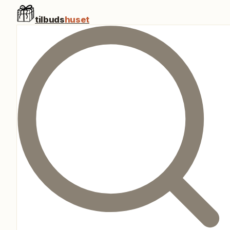
tilbuds
huset