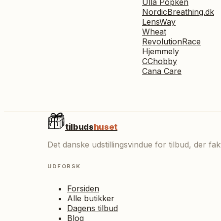
Ulla Popken
NordicBreathing.dk
LensWay
Wheat
RevolutionRace
Hjemmely
CChobby
Cana Care
tilbuds
huset
Det danske udstillingsvindue for tilbud, der f
UDFORSK
Forsiden
Alle butikker
Dagens tilbud
Blog