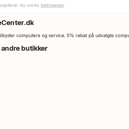
ccepterer du vores
betingelser
eCenter.dk
ilbyder computere og service. 5% rabat på udvalgte compu
 andre butikker