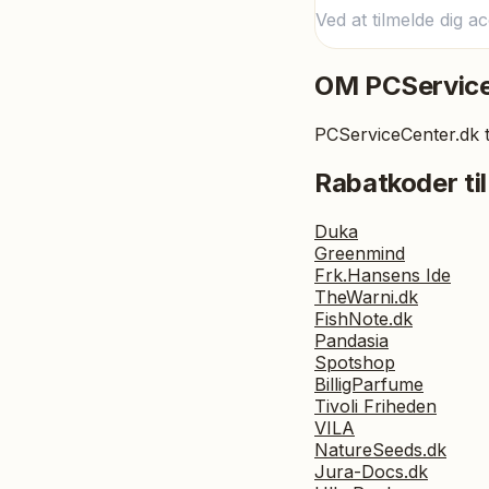
Ved at tilmelde dig a
OM
PCServic
PCServiceCenter.dk t
Rabatkoder til
Duka
Greenmind
Frk.Hansens Ide
TheWarni.dk
FishNote.dk
Pandasia
Spotshop
BilligParfume
Tivoli Friheden
VILA
NatureSeeds.dk
Jura-Docs.dk