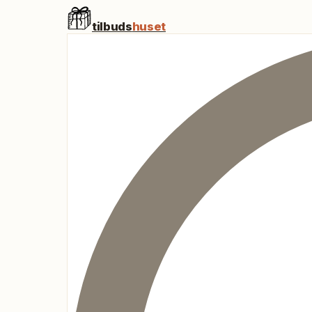
tilbuds
huset