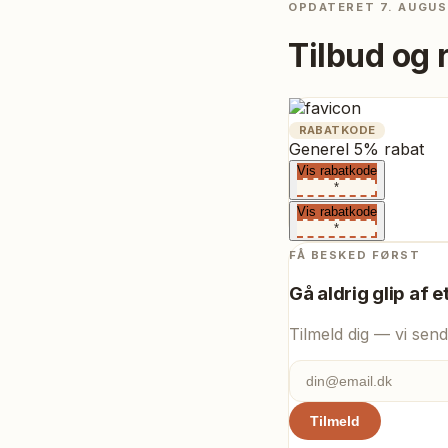
OPDATERET
7. AUGUS
Tilbud og 
RABATKODE
Generel 5% rabat
Vis rabatkode
*
Vis rabatkode
*
FÅ BESKED FØRST
Gå aldrig glip af e
Tilmeld dig — vi send
Tilmeld