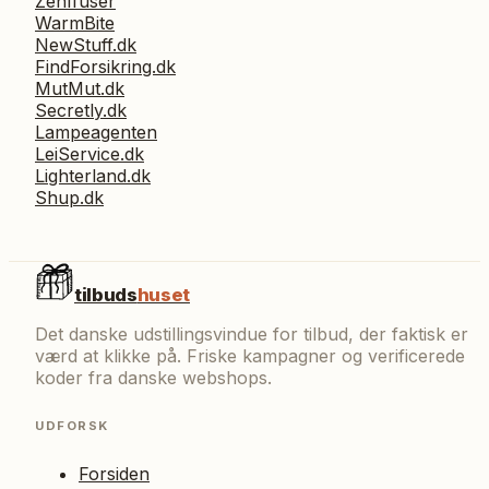
Zenffuser
WarmBite
NewStuff.dk
FindForsikring.dk
MutMut.dk
Secretly.dk
Lampeagenten
LeiService.dk
Lighterland.dk
Shup.dk
tilbuds
huset
Det danske udstillingsvindue for tilbud, der faktisk er
værd at klikke på. Friske kampagner og verificerede
koder fra danske webshops.
UDFORSK
Forsiden