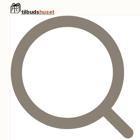
tilbuds
huset