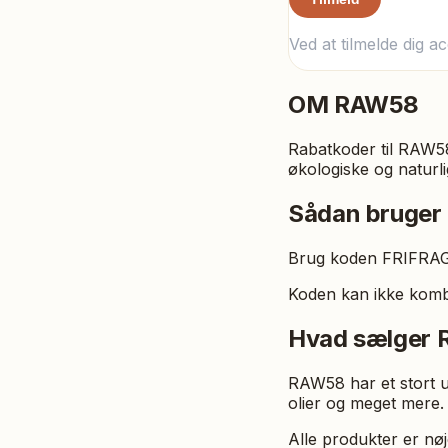
Ved at tilmelde dig a
OM
RAW58
Rabatkoder til RAW58 
økologiske og naturl
Sådan bruger
Brug koden FRIFRAGT5
Koden kan ikke komb
Hvad sælger
RAW58 har et stort u
olier og meget mere.
Alle produkter er nø