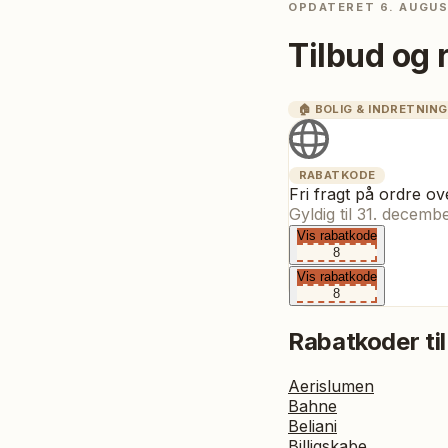
OPDATERET
6. AUGU
Tilbud og 
🏠
BOLIG & INDRETNING
RABATKODE
Fri fragt på ordre o
Gyldig til
31. decemb
Vis rabatkode
8
Vis rabatkode
8
Rabatkoder til
Aerislumen
Bahne
Beliani
Billigskabe