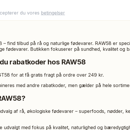
ccepterer du vores
betingelser
– find tilbud på rå og naturlige fødevarer. RAW58 er special
ige fødevarer. Butikken fokuserer på sundhed, kvalitet og 
 du rabatkoder hos RAW58
8 for at få gratis fragt på ordre over 249 kr.
ineres med andre rabatkoder, men gælder på hele sortimen
 RAW58?
dvalg af rå, økologiske fødevarer – superfoods, nødder, ker
je udvalgt med fokus på kvalitet, naturlighed og bæredygtig