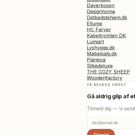
Daverkosen
Designhome
Detbedstehjem.dk
Ellume
HC Farver
Kabeltromlen DK
Lumiart
Lyshygge.dk
Møbelsalg.dk
Plankoa
Silkedeluxe
THE COZY SHEEP
Woodenfactory
FÅ BESKED FØRST
Gå aldrig glip af e
Tilmeld dig — vi send
Tilmeld