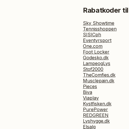
Rabatkoder til
Sky Showtime
Tennisshoppen
SISICph
Eventyrsport
One.com
Foot Locker
Godesko.dk
LampeogLys
Stof2000
TheComfies.dk
Musclepain.dk
Pieces
Biva
Viaplay
Kystfisken.dk
PurePower
REDGREEN
Lyshygge.dk
Elsalg