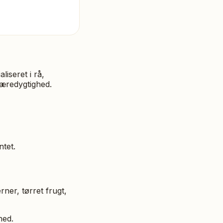
iseret i rå,
bæredygtighed.
tet.
ner, tørret frugt,
hed.