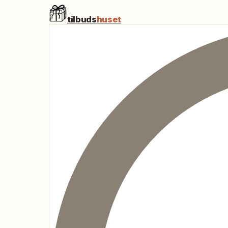
tilbuds
huset