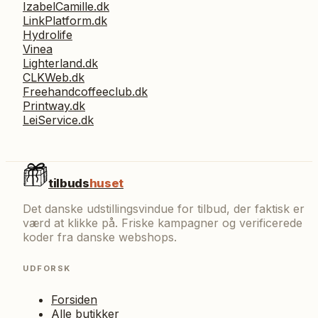
IzabelCamille.dk
LinkPlatform.dk
Hydrolife
Vinea
Lighterland.dk
CLKWeb.dk
Freehandcoffeeclub.dk
Printway.dk
LeiService.dk
tilbuds
huset
Det danske udstillingsvindue for tilbud, der faktisk er
værd at klikke på. Friske kampagner og verificerede
koder fra danske webshops.
UDFORSK
Forsiden
Alle butikker