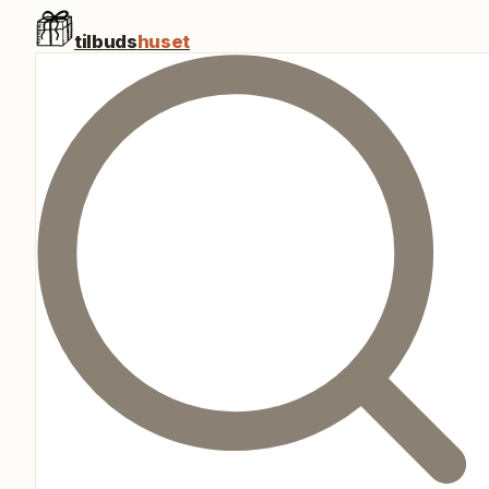
tilbuds
huset