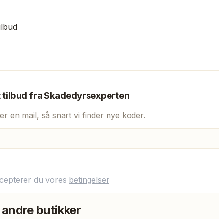
ilbud
t tilbud fra
Skadedyrsexperten
er en mail, så snart vi finder nye koder.
ccepterer du vores
betingelser
 andre butikker