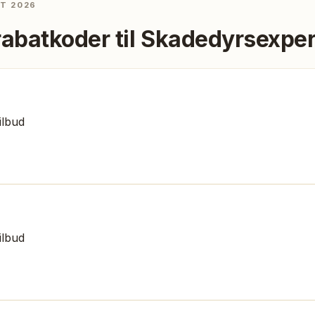
ST 2026
rabatkoder til
Skadedyrsexper
ilbud
ilbud