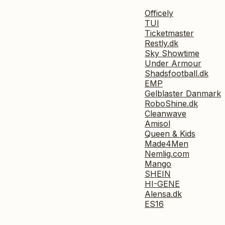
Officely
TUI
Ticketmaster
Restly.dk
Sky Showtime
Under Armour
Shadsfootball.dk
EMP
Gelblaster Danmark
RoboShine.dk
Cleanwave
Amisol
Queen & Kids
Made4Men
Nemlig.com
Mango
SHEIN
HI-GENE
Alensa.dk
ES16