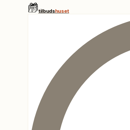
tilbuds
huset