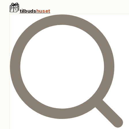
tilbuds
huset