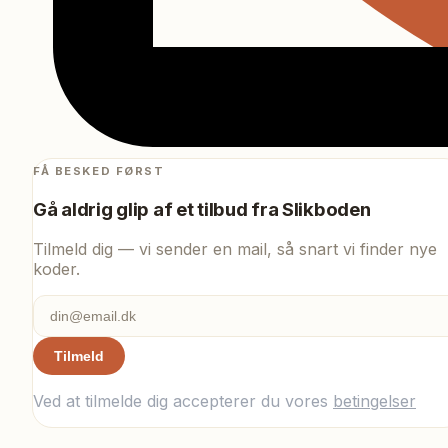
FÅ BESKED FØRST
Gå aldrig glip af et tilbud fra
Slikboden
Tilmeld dig — vi sender en mail, så snart vi finder nye
koder.
Tilmeld
Ved at tilmelde dig accepterer du vores
betingelser