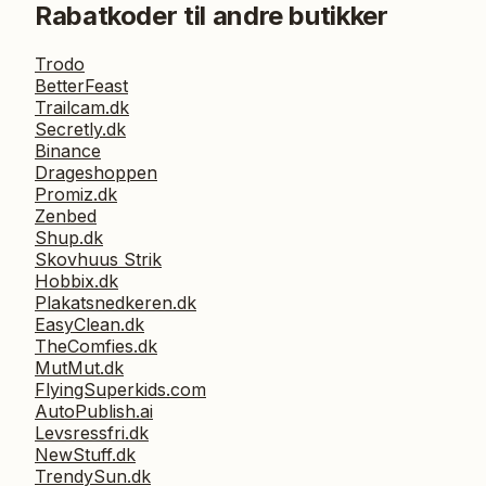
Rabatkoder til andre butikker
Trodo
BetterFeast
Trailcam.dk
Secretly.dk
Binance
Drageshoppen
Promiz.dk
Zenbed
Shup.dk
Skovhuus Strik
Hobbix.dk
Plakatsnedkeren.dk
EasyClean.dk
TheComfies.dk
MutMut.dk
FlyingSuperkids.com
AutoPublish.ai
Levsressfri.dk
NewStuff.dk
TrendySun.dk