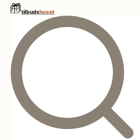
tilbuds
huset