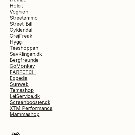
Holdit
Voghion
Streetammo
Street-Bill
Gyldendal
GrejFreak
Hyggi
Teeshoppen
SavKlingen.dk
Bergfreunde
GoMonkey
FARFETCH
Expedia
Sunweb
Temashop
LeiService.dk
Screenbooster.dk
XTM Performance
Mammashop