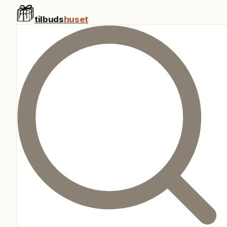
tilbuds
huset