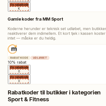
Vis rabatkode
K
Gamle koder fra
MM Sport
Koderne herunder er teknisk set udløbet, men butikke
reaktiverer dem indimellem. Et kort tjek i kassen koster
intet — måske er du heldig.
RABATKODE
UDLØBET
10% rabat
Vis rabatkode
0
Vis rabatkode
0
Rabatkoder til butikker i kategorien
Sport & Fitness