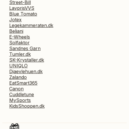
Street-Bill
LavprisVVS
Blue Tomato
Jotex
Legekammeraten.dk
Beliani
E-Wheels
Solfaktor
Sandnes Garn
Tumler.dk
SK-Krystaller.dk
UNIQLO
Djaevlehuen.dk
Zalando
EatSmart365
Canon
Cuddletune
MySports
KidsShoppen.dk