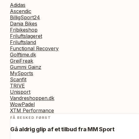
Adidas
Ascendic
BilligSport24
Dania Bikes
Fribikeshop
Friluftslageret
Friluftsland
Functional Recovery
Golftime.dk
GrejFreak
Gummi Gainz
MySports
Scanfit
TRIVE
Unisport
Vandreshoppen.dk
WowPadel
XTM Performance
FÅ BESKED FØRST
Gå aldrig glip af et tilbud fra
MM Sport