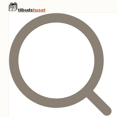
tilbuds
huset