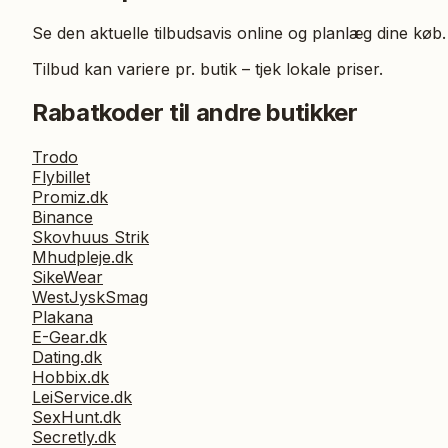
Se den aktuelle tilbudsavis online og planlæg dine køb.
Tilbud kan variere pr. butik – tjek lokale priser.
Rabatkoder til andre butikker
Trodo
Flybillet
Promiz.dk
Binance
Skovhuus Strik
Mhudpleje.dk
SikeWear
WestJyskSmag
Plakana
E-Gear.dk
Dating.dk
Hobbix.dk
LeiService.dk
SexHunt.dk
Secretly.dk