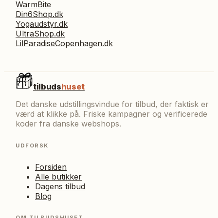
WarmBite
Din6Shop.dk
Yogaudstyr.dk
UltraShop.dk
LilParadiseCopenhagen.dk
tilbuds
huset
Det danske udstillingsvindue for tilbud, der faktisk er
værd at klikke på. Friske kampagner og verificerede
koder fra danske webshops.
UDFORSK
Forsiden
Alle butikker
Dagens tilbud
Blog
OM TILBUDSHUSET