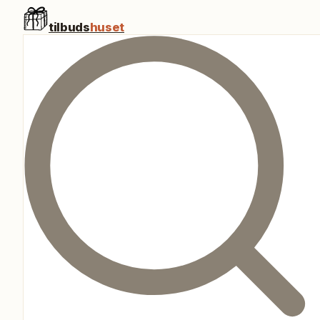
tilbuds
huset