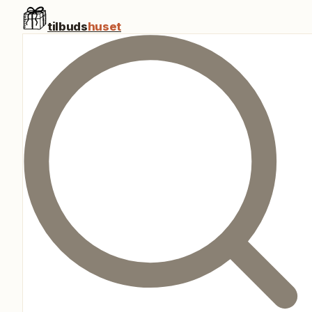
tilbuds
huset