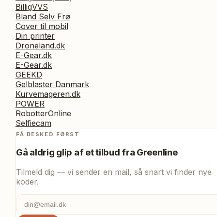
BilligVVS
Bland Selv Frø
Cover til mobil
Din printer
Droneland.dk
E-Gear.dk
E-Gear.dk
GEEKD
Gelblaster Danmark
Kurvemageren.dk
POWER
RobotterOnline
Selfiecam
FÅ BESKED FØRST
Gå aldrig glip af et tilbud fra
Greenline
Tilmeld dig — vi sender en mail, så snart vi finder nye
koder.