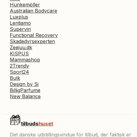
Hunkemöller
Australian Bodycare
Luxplus
Lentiamo
Supervin
Functional Recovery
Skadedyrsexperten
Zeejuu.dk
KISPUS
Mammashop
2Trendy
Sport24
Bulk
Design by Si
BilligParfume
New Balance
tilbuds
huset
Det danske udstillingsvindue for tilbud, der faktisk er