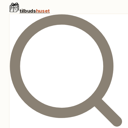
tilbuds
huset