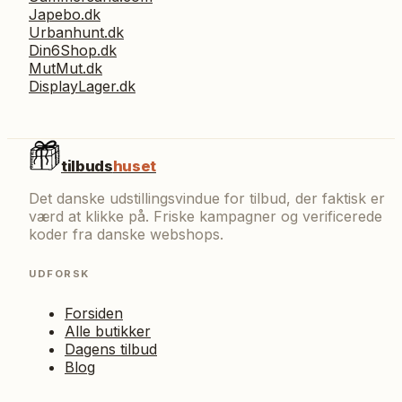
Japebo.dk
Urbanhunt.dk
Din6Shop.dk
MutMut.dk
DisplayLager.dk
tilbuds
huset
Det danske udstillingsvindue for tilbud, der faktisk er
værd at klikke på. Friske kampagner og verificerede
koder fra danske webshops.
UDFORSK
Forsiden
Alle butikker
Dagens tilbud
Blog