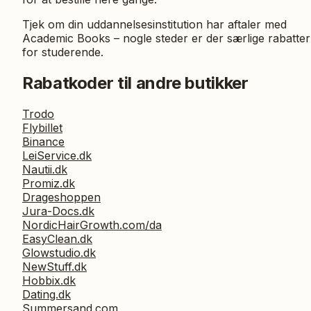
Tjek om din uddannelsesinstitution har aftaler med
Academic Books – nogle steder er der særlige rabatter
for studerende.
Rabatkoder til andre butikker
Trodo
Flybillet
Binance
LeiService.dk
Nautii.dk
Promiz.dk
Drageshoppen
Jura-Docs.dk
NordicHairGrowth.com/da
EasyClean.dk
Glowstudio.dk
NewStuff.dk
Hobbix.dk
Dating.dk
Summersand.com