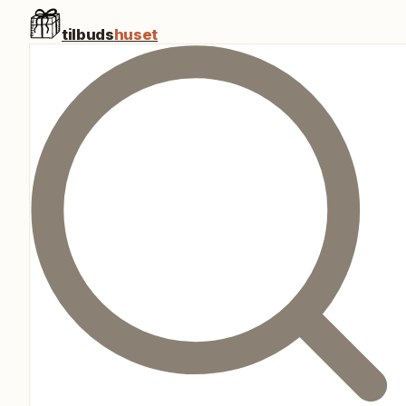
tilbuds
huset