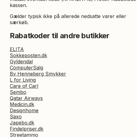
kassen.
Gælder typisk ikke på allerede nedsatte varer eller
særkøb.
Rabatkoder til andre butikker
ELITA
Sokkeposten.dk
Gyldendal
ComputerSalg
By Henneberg Smykker
L for Living
Care of Carl
Sembo
Qatar Airways
Medicin.dk
Designhome
Saxo
Japebo.dk
Findelpriser.dk
Streetammo