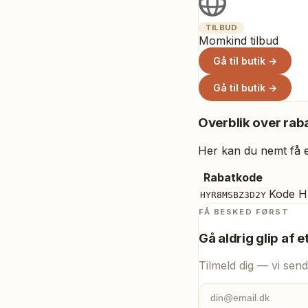
TILBUD
Momkind tilbud
Gå til butik →
Gå til butik →
Overblik over raba
Her kan du nemt få et
Rabatkode
Kode H
HYR8MSBZ3D2Y
FÅ BESKED FØRST
Gå aldrig glip af e
Tilmeld dig — vi send