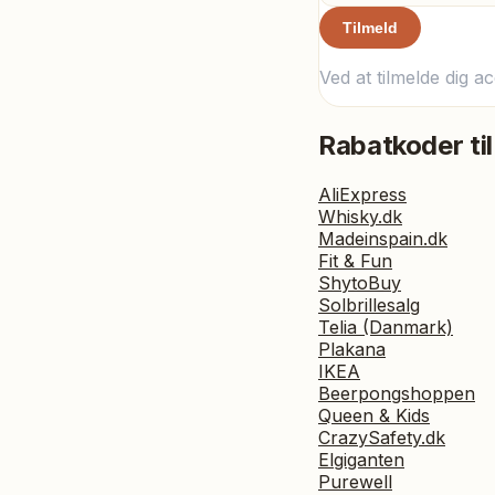
Tilmeld
Ved at tilmelde dig a
Rabatkoder til
AliExpress
Whisky.dk
Madeinspain.dk
Fit & Fun
ShytoBuy
Solbrillesalg
Telia (Danmark)
Plakana
IKEA
Beerpongshoppen
Queen & Kids
CrazySafety.dk
Elgiganten
Purewell