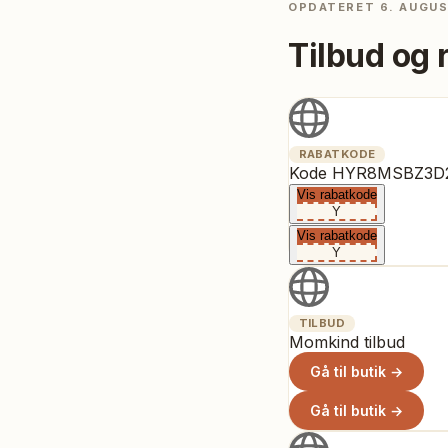
OPDATERET
6. AUGU
Tilbud og 
RABATKODE
Kode HYR8MSBZ3D2Y 
Vis rabatkode
Y
Vis rabatkode
Y
TILBUD
Momkind tilbud
Gå til butik →
Gå til butik →