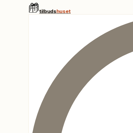
tilbuds
huset