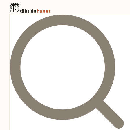
tilbuds
huset