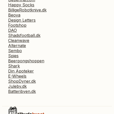
Happy Socks
BilligeRobotknive.dk
Beova
Design Letters
Footshop
DAO
Shadsfootball.dk
Cleanwave
Alternate
Sembo
Spies
Beerpongshoppen
Shark
Din Apoteker
E-Wheels
ShopDyner.dk
Juleby.dk
Batteribyen.dk