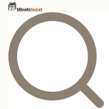
tilbuds
huset