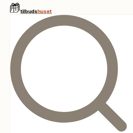
tilbuds
huset