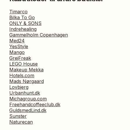
Timarco
Bilka To Go
ONLY & SONS
Indrehealing
Gammelholm Copenhagen
Med24
YesStyle
Mango
GrejFreak
LEGO House
Makeup Mekka
Hotels.com
Mads Nørgaard
Lovbjerg
Urbanhunt.dk
Michagroup.com
Freehandcoffeeclub.dk
GuldsmedLind.dk
Sunster
Naturecan