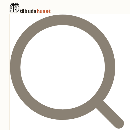
tilbuds
huset