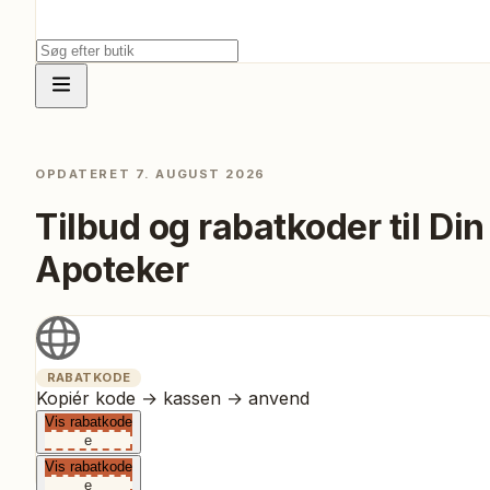
OPDATERET
7. AUGUST 2026
Tilbud og rabatkoder til
Din
Apoteker
RABATKODE
Kopiér kode → kassen → anvend
Vis rabatkode
e
Vis rabatkode
e