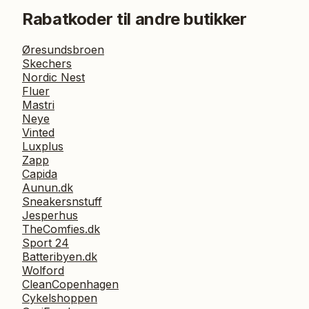
Rabatkoder til andre butikker
Øresundsbroen
Skechers
Nordic Nest
Fluer
Mastri
Neye
Vinted
Luxplus
Zapp
Capida
Aunun.dk
Sneakersnstuff
Jesperhus
TheComfies.dk
Sport 24
Batteribyen.dk
Wolford
CleanCopenhagen
Cykelshoppen