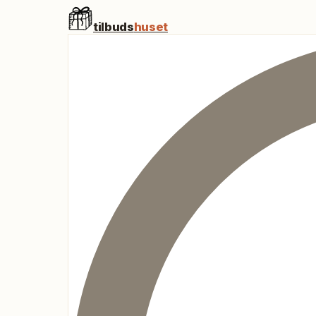
tilbuds
huset