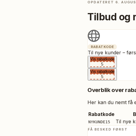
OPDATERET
6. AUGU
Tilbud og 
RABATKODE
Til nye kunder – før
Vis rabatkode
5
Vis rabatkode
5
Overblik over raba
Her kan du nemt få et
Rabatkode
B
Til nye 
NYKUNDE15
FÅ BESKED FØRST