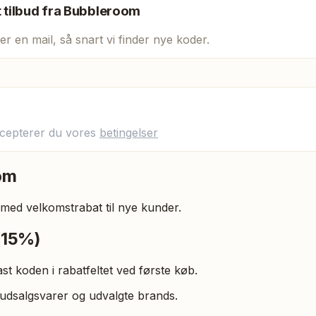
t tilbud fra
Bubbleroom
er en mail, så snart vi finder nye koder.
ccepterer du vores
betingelser
om
ed velkomstrabat til nye kunder.
15%)
ast koden i rabatfeltet ved første køb.
udsalgsvarer og udvalgte brands.