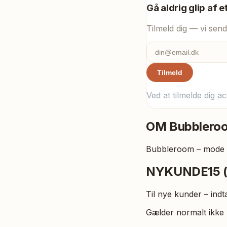
Gå aldrig glip af e
Tilmeld dig — vi send
Tilmeld
Ved at tilmelde dig a
OM
Bubblero
Bubbleroom – mode m
NYKUNDE15 (
Til nye kunder – indt
Gælder normalt ikke 