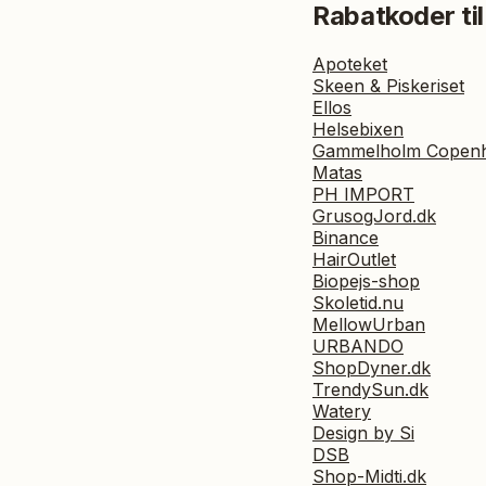
Rabatkoder til
Apoteket
Skeen & Piskeriset
Ellos
Helsebixen
Gammelholm Copen
Matas
PH IMPORT
GrusogJord.dk
Binance
HairOutlet
Biopejs-shop
Skoletid.nu
MellowUrban
URBANDO
ShopDyner.dk
TrendySun.dk
Watery
Design by Si
DSB
Shop-Midti.dk