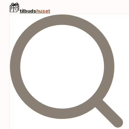
tilbuds
huset