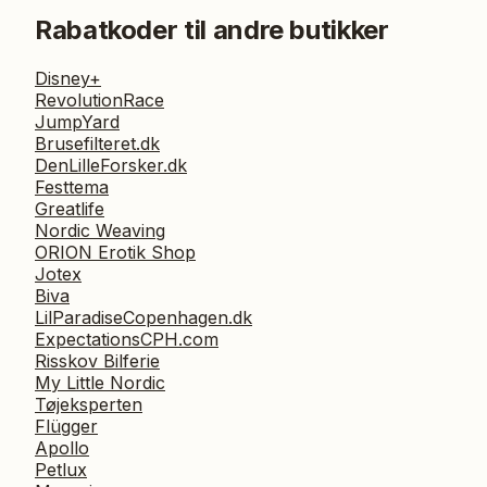
Rabatkoder til andre butikker
Disney+
RevolutionRace
JumpYard
Brusefilteret.dk
DenLilleForsker.dk
Festtema
Greatlife
Nordic Weaving
ORION Erotik Shop
Jotex
Biva
LilParadiseCopenhagen.dk
ExpectationsCPH.com
Risskov Bilferie
My Little Nordic
Tøjeksperten
Flügger
Apollo
Petlux