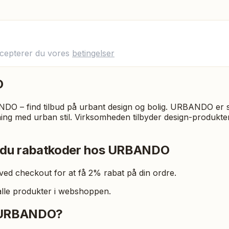
ccepterer du vores
betingelser
O
DO – find tilbud på urbant design og bolig. URBANDO er sp
ing med urban stil. Virksomheden tilbyder design-produkter
 du rabatkoder hos URBANDO
ed checkout for at få 2% rabat på din ordre.
alle produkter i webshoppen.
 URBANDO?