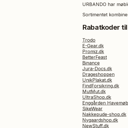
URBANDO har møbler,
Sortimentet kombiner
Rabatkoder til
Trodo
E-Gear.dk
Promiz.dk
BetterFeast
Binance
Jura-Docs.dk
Drageshoppen
UnikPlakat.dk
FindForsikring.dk
MutMut.dk
UltraShop.dk
Enggården Havemøb
SikeWear
Nakkepude-shop.dk
Nygaardshop.dk
NewStuff.dk