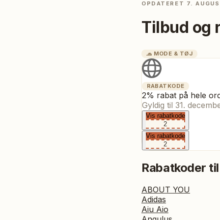
OPDATERET
7. AUGUS
Tilbud og 
🧢
MODE & TØJ
RABATKODE
2% rabat på hele or
Gyldig til
31. decemb
Vis rabatkode
2
Vis rabatkode
2
Rabatkoder til
ABOUT YOU
Adidas
Aiu Aio
Angulus