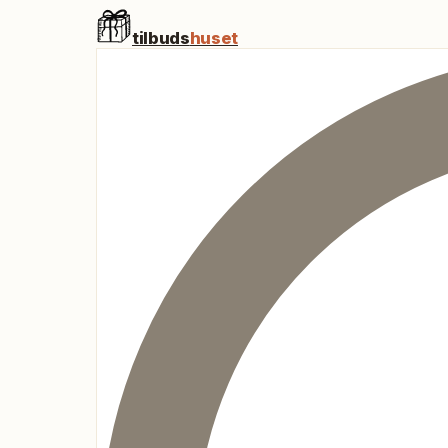
tilbuds
huset