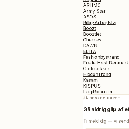
ARHMS
Army Star
ASOS
Billig-Arbejdstøj
Boozt
Booztlet
Cherries
DAWN
ELITA
Fashionbystrand
Frede Høst Denmark
Godesokker
HiddenTrend
Kasami
KISPUS
LuigiRicci.com
FÅ BESKED FØRST
Gå aldrig glip af e
Tilmeld dig — vi send