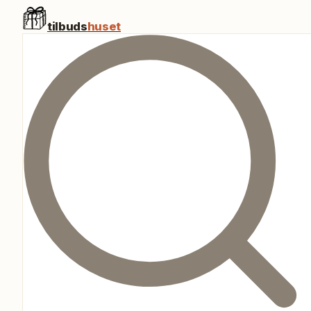
tilbuds
huset