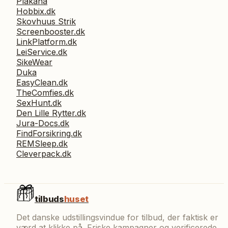
Plakana
Hobbix.dk
Skovhuus Strik
Screenbooster.dk
LinkPlatform.dk
LeiService.dk
SikeWear
Duka
EasyClean.dk
TheComfies.dk
SexHunt.dk
Den Lille Rytter.dk
Jura-Docs.dk
FindForsikring.dk
REMSleep.dk
Cleverpack.dk
tilbuds
huset
Det danske udstillingsvindue for tilbud, der faktisk er
værd at klikke på. Friske kampagner og verificerede