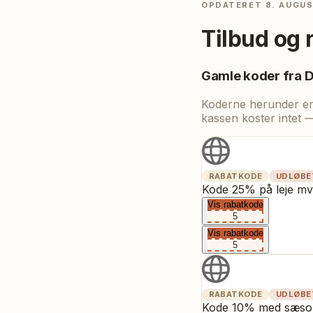
OPDATERET
8. AUGU
Tilbud og 
Gamle koder fra
D
Koderne herunder er t
kassen koster intet 
RABATKODE
UDLØBE
Kode 25% på leje mv
Vis rabatkode
5
Vis rabatkode
5
RABATKODE
UDLØBE
Kode 10% med sæsonk