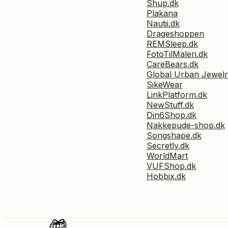
Shup.dk
Plakana
Nautii.dk
Drageshoppen
REMSleep.dk
FotoTilMaleri.dk
CareBears.dk
Global Urban Jewel
SikeWear
LinkPlatform.dk
NewStuff.dk
Din6Shop.dk
Nakkepude-shop.dk
Songshape.dk
Secretly.dk
WorldMart
VUFShop.dk
Hobbix.dk