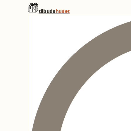
tilbuds
huset