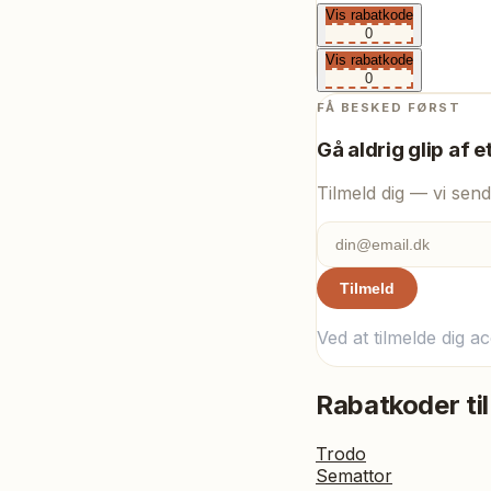
Vis rabatkode
0
Vis rabatkode
0
FÅ BESKED FØRST
Gå aldrig glip af e
Tilmeld dig — vi send
Tilmeld
Ved at tilmelde dig a
Rabatkoder til
Trodo
Semattor